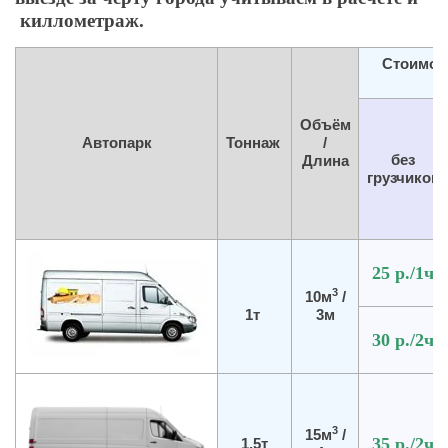
киллометраж.
Стоимос
Объём
Автопарк
Тоннаж
/
без
Длина
грузчиков
25 р./1ч
3
10м
/
1т
3м
30 р./2ч
3
15м
/
35 р./2ч
1.5т