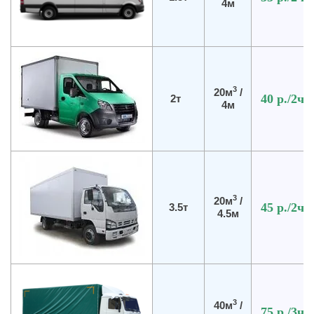
4м
3
20м
/
40 р./
2ч
2т
4м
3
20м
/
45 р./
2ч
3.5т
4.5м
3
40м
/
75 р.
/3ч