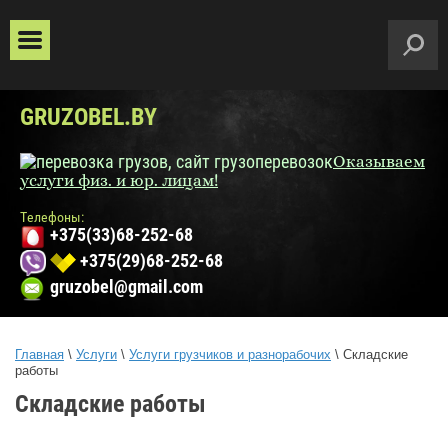
GRUZOBEL.BY
Оказываем
услуги физ. и юр. лицам!
Телефоны:
+375(33)68-252-68
+375(29)68-252-68
gruzobel@gmail.com
Главная
\
Услуги
\
Услуги грузчиков и разнорабочих
\ Складские
работы
Складские работы